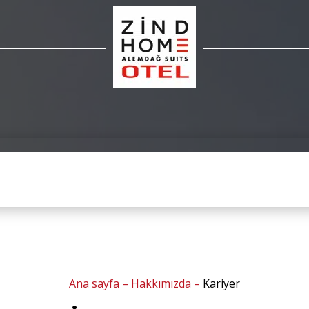
Ana sayfa
–
Hakkımızda
–
Kariyer