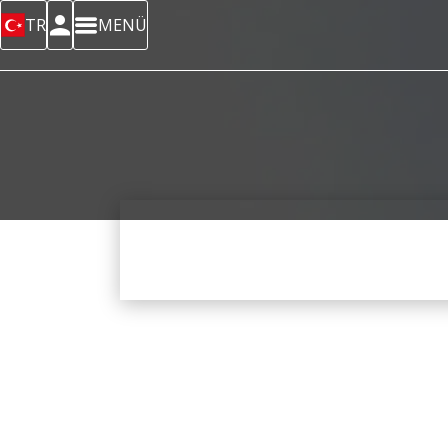
TR
MENÜ