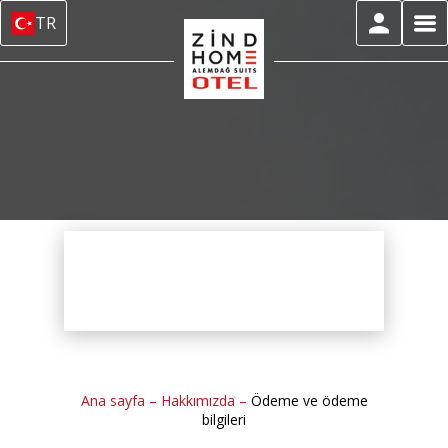
TR
Ana sayfa
–
Hakkımızda
–
Ödeme ve ödeme
bilgileri