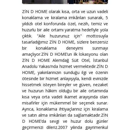
ZİN D HOME olarak kısa, orta ve uzun vadeli
konaklama ve kiralama imkânları sunarak, 5
yıldızlı otel konforunda özel, nezih, temiz ve
huzurlu bir aile ortamı yaratma hedefiyle yola
çıktık. "Aile huzurunuz için" mottosuyla
tasarladığımız ZİN D HOME, sizlere benzersiz
bir konaklama deneyimi sunmayı
amaçlıyor.ZİN D HOME’un ilk lokasyonu olan
ZİN D HOME Alemdağ Süit Otel, İstanbul
Anadolu Yakası’nda hizmet vermektedir.ZİN D
HOME, yakınlarınızın sunduğu ilgi ve özenin
ötesinde bir hizmet anlayışıyla, kendi evinizde
hissetmek isteyen bireyler ve güven, nezaket
ve huzurun hâkim olduğu bir aile ortamında
kısa veya orta vadeli ikamet arayışında olan
misafirler için mükemmel bir seçenek sunar.
Ayrıca, konaklama ihtiyaçlarınız için kiralama
ve satın alma imkânları da sağlamaktadır.ZİN
D HOME’da sevgi ve huzur dolu günler
geçirmenizi dileriz.2007 yılında gayrimenkul