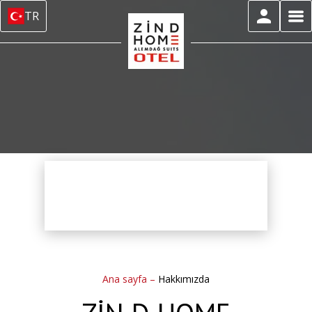
TR
Ana sayfa
–
Hakkımızda