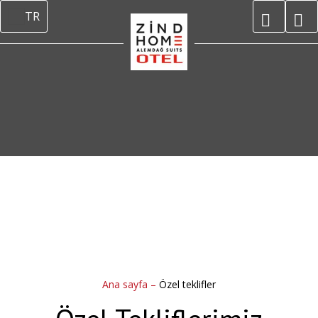
TR
Ana sayfa
–
Özel teklifler