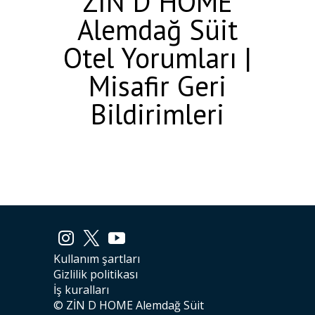
ZİN D HOME
Alemdağ Süit
Otel Yorumları |
Misafir Geri
Bildirimleri
Kullanım şartları
Gizlilik politikası
İş kuralları
© ZİN D HOME Alemdağ Süit