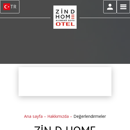
TR
Ana sayfa
–
Hakkımızda
–
Değerlendirmeler