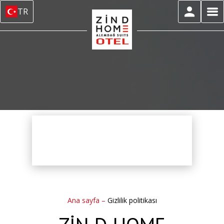
TR
Ana sayfa
–
Gizlilik politikası