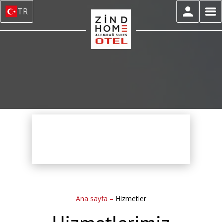
TR
Ana sayfa
–
Hizmetler