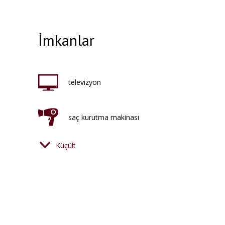
İmkanlar
televizyon
saç kurutma makinası
Küçült
klima
tuvaletler
banyo