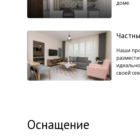
доме.
Частны
Наши про
размести
идеально
своей се
Оснащение