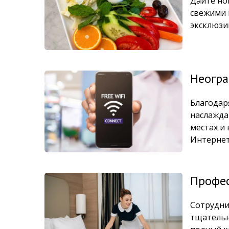
Дайте но
свежими 
эксклюзи
Неогра
Благодар
наслажда
местах и
Интернет
Профес
Сотрудни
тщательн