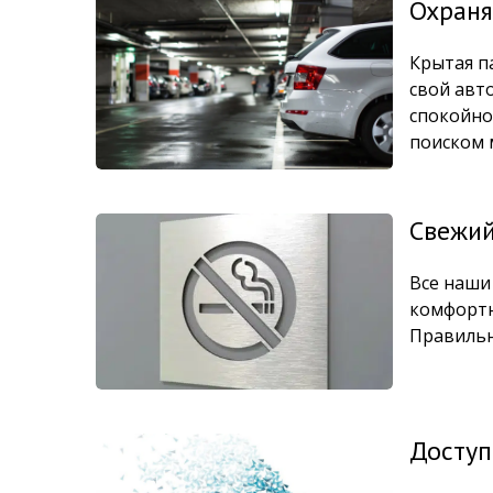
Охраня
Крытая п
свой авт
спокойно
поиском м
Свежий
Все наши
комфортн
Правильн
Доступ