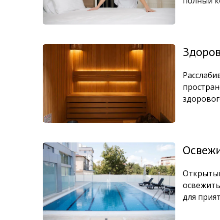
полный к
Здоров
Расслаби
простран
здоровог
Освежи
Открытый
освежить
для прия