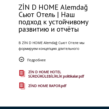
ZİN D HOME Alemdağ
Сьют Отель | Наш
подход к устойчивому
развитию и отчёты
В ZİN D HOME Alemdağ Сьют Отеле мы
формируем концепцию длительного
проживания с учётом бережного
Подробнее
отношения к окружающей среде и
обществу. Во всех наших объектах в
Стамбуле мы стремимся эффективно
ZİN D HOME HOTEL
SÜRDÜRÜLEBİLİRLİK politikalar.pdf
использовать природные ресурсы,
гармонично интегрироваться в местную
ZİND HOME RAPOR.pdf
среду и предлагать гостям устойчивый
формат проживания. Вы можете
ознакомиться с соответствующими
отчётами на этой странице.