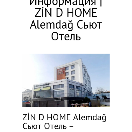
Информация |
ZİN D HOME
Alemdağ Сьют
Отель
ZİN D HOME Alemdağ
Сьют Отель –