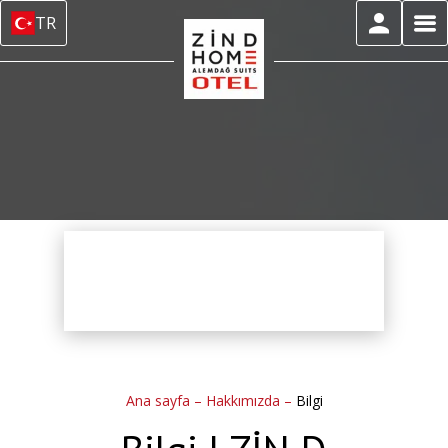
TR
Ana sayfa
–
Hakkımızda
–
Bilgi