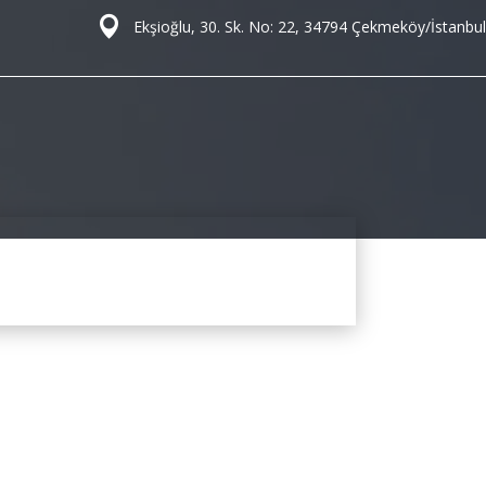
Ekşioğlu, 30. Sk. No: 22, 34794 Çekmeköy/İstanbul