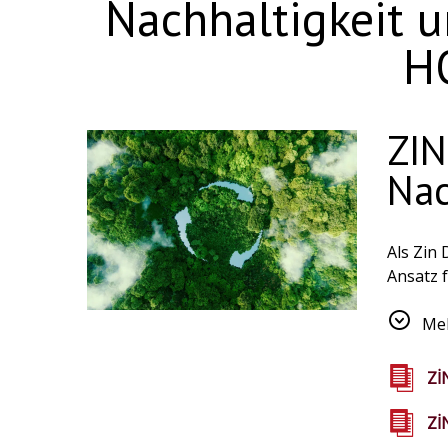
Nachhaltigkeit 
H
ZIN
Nac
Als Zin
Ansatz 
ein nach
lokalen
Meh
auf uns
Zİ
Zİ