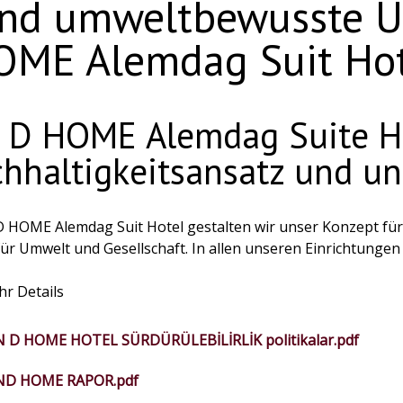
und umweltbewusste Un
OME Alemdag Suit Hot
 D HOME Alemdag Suite Ho
hhaltigkeitsansatz und un
 D HOME Alemdag Suit Hotel gestalten wir unser Konzept für
für Umwelt und Gesellschaft. In allen unseren Einrichtunge
haltiges Aufenthaltserlebnis zu bieten, in dem natürliche 
 Leben kompatibel sind und unseren Gästen eine nachhaltige
r Details
ere relevanten Berichte zugreifen.
N D HOME HOTEL SÜRDÜRÜLEBİLİRLİK politikalar.pdf
ND HOME RAPOR.pdf