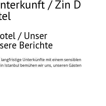
terkunft / Zin D
el
tel / Unser
sere Berichte
 langfristige Unterkünfte mit einem sensiblen
n in Istanbul bemühen wir uns, unseren Gästen
Ressourcen effizient genutzt werden, mit dem
 Unterkunft bieten. Auf dieser Seite können Sie